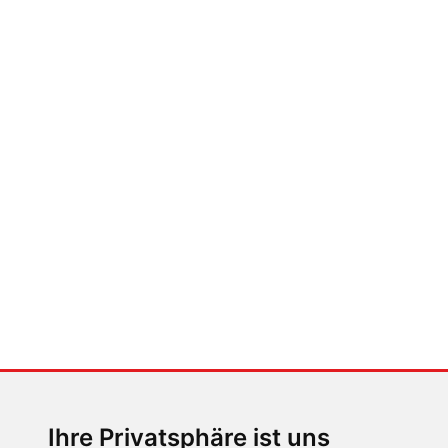
FABIAN STEINER
Auto heißt Auto: Wie man die
Klimaanlage bedient (und wie
nicht)
MENSCHEN IN BEWEGUNG
Sophia Flörsch, Rennfahrerin
Ihre Privatsphäre ist uns