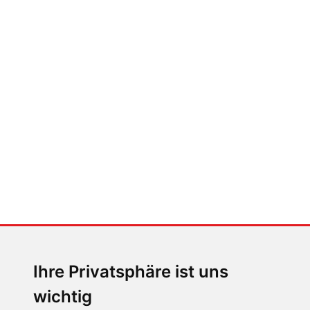
MENSCHEN IN BEWEGUNG
Helmut Eggert, Porsche
Österreich
MENSCHEN IN BEWEGUNG
Günther Huber, Renn-
Legende
MENSCHEN IN BEWEGUNG (24)
Gustl Auinger, Motorrad-
Ihre Privatsphäre ist uns
Ikone
wichtig