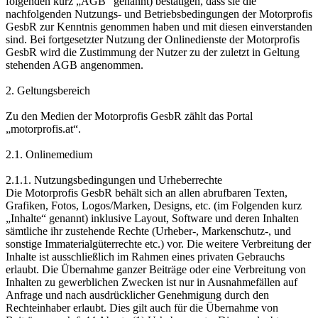
folgenden kurz „AGB“ genannt) bestätigen, dass sie die
nachfolgenden Nutzungs- und Betriebsbedingungen der Motorprofis
GesbR zur Kenntnis genommen haben und mit diesen einverstanden
sind. Bei fortgesetzter Nutzung der Onlinedienste der Motorprofis
GesbR wird die Zustimmung der Nutzer zu der zuletzt in Geltung
stehenden AGB angenommen.
2. Geltungsbereich
Zu den Medien der Motorprofis GesbR zählt das Portal
„motorprofis.at“.
2.1. Onlinemedium
2.1.1. Nutzungsbedingungen und Urheberrechte
Die Motorprofis GesbR behält sich an allen abrufbaren Texten,
Grafiken, Fotos, Logos/Marken, Designs, etc. (im Folgenden kurz
„Inhalte“ genannt) inklusive Layout, Software und deren Inhalten
sämtliche ihr zustehende Rechte (Urheber-, Markenschutz-, und
sonstige Immaterialgüterrechte etc.) vor. Die weitere Verbreitung der
Inhalte ist ausschließlich im Rahmen eines privaten Gebrauchs
erlaubt. Die Übernahme ganzer Beiträge oder eine Verbreitung von
Inhalten zu gewerblichen Zwecken ist nur in Ausnahmefällen auf
Anfrage und nach ausdrücklicher Genehmigung durch den
Rechteinhaber erlaubt. Dies gilt auch für die Übernahme von