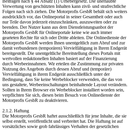
Beiträgen nach § 44 Absatz (1) Urhebergesetz. Die unerlaubte
Verwertung von geschützten Inhalten kann zivil- und strafrechtliche
Folgen nach sich ziehen. Die Motorprofis GesbR behält sich weiters
ausdrücklich vor, das Onlineportal in seiner Gesamtheit oder auch
nur Teile davon jederzeit einzuschränken, auszuweiten oder zu
beenden. Der Nutzer kann aus dem Dienstleistungsanbot der
Motorprofis GesbR für Onlineportale keine wie auch immer
gearteten Rechte für sich oder Dritte ableiten. Die Onlinedienste der
Motorprofis GesbR werden Ihnen unentgeltlich zum Abruf und zur
damit verbundenen (temporären) Vervielfältigung in Ihrem Endgerät
bereitgestellt. Die unentgeltliche Bereitstellung dieses Portals mit
wertvollen redaktionellen Inhalten basiert auf der Finanzierung
durch Werbeeinnahmen. Wir erteilen die Zustimmung zur privaten
Nutzung des Angebots durch dessen Abruf und (temporäre)
Vervielfältigung in ihrem Endgerät ausschließlich unter der
Bedingung, dass Sie keine Werbeblocker verwenden, die das von
uns gestaltete, Werbeeinschaltungen beinhaltende Layout verändern.
Sollten in Ihrem Browser ein Werbeblocker installiert worden sein,
verpflichten Sie sich, diesen beim Besuch von Onlinedienste der
Motorprofis GesbR zu deaktivieren.
2.1.2. Haftung
Die Motorprofis GesbR haftet ausschließlich für jene Inhalte, die sie
selbst erstellt, veröffentlicht und verbreitet hat. Die Haftung ist auf
vorsätzliches sowie grob fahrlässiges Verhalten der gesetzlichen