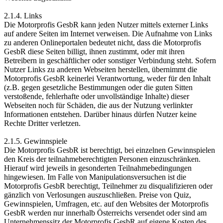
2.1.4. Links
Die Motorprofis GesbR kann jeden Nutzer mittels externer Links
auf andere Seiten im Internet verweisen. Die Aufnahme von Links
zu anderen Onlineportalen bedeutet nicht, dass die Motorprofis
GesbR diese Seiten billigt, ihnen zustimmt, oder mit ihren
Betreibern in geschäftlicher oder sonstiger Verbindung steht. Sofern
Nutzer Links zu anderen Webseiten herstellen, übernimmt die
Motorprofis GesbR keinerlei Verantwortung, weder für den Inhalt
(z.B. gegen gesetzliche Bestimmungen oder die guten Sitten
verstoßende, fehlerhafte oder unvollständige Inhalte) dieser
Webseiten noch für Schäden, die aus der Nutzung verlinkter
Informationen entstehen. Darüber hinaus dürfen Nutzer keine
Rechte Dritter verletzen.
2.1.5. Gewinnspiele
Die Motorprofis GesbR ist berechtigt, bei einzelnen Gewinnspielen
den Kreis der teilnahmeberechtigten Personen einzuschränken.
Hierauf wird jeweils in gesonderten Teilnahmebedingungen
hingewiesen. Im Falle von Manipulationsversuchen ist die
Motorprofis GesbR berechtigt, Teilnehmer zu disqualifizieren oder
gänzlich von Verlosungen auszuschließen. Preise von Quiz,
Gewinnspielen, Umfragen, etc. auf den Websites der Motorprofis
GesbR werden nur innerhalb Österreichs versendet oder sind am
Unternehmenssitz der Motorprofis GesbR auf eigene Kosten des