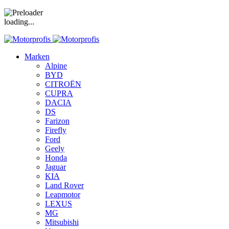
loading...
Marken
Alpine
BYD
CITROËN
CUPRA
DACIA
DS
Farizon
Firefly
Ford
Geely
Honda
Jaguar
KIA
Land Rover
Leapmotor
LEXUS
MG
Mitsubishi