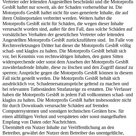
Vertreter oder leitenden Angestellten beschränkt und die Motorprofis
GesbR haftet nur soweit, als der Schaden vorhersehbar ist. Die
Motorprofis GesbR haftet nicht für user-generierte Inhalte, die auf
ihren Onlineportalen verbreitet werden. Weiters haftet die
Motorprofis GesbR nicht für Schäden, die wegen dieser Inhalte
verursacht worden sind, außer für den Fall, dass solche Schäden auf
vorsätzliches Verhalten der gesetzlichen Vertreter oder leitenden
Angestellten Motorprofis GesbR zurückzuführen sind. Im Falle von
Rechtsverletzungen Dritter hat dieser die Motorprofis GesbR völlig
schad- und klaglos zu halten. Die Motorprofis GesbR behält sich
vor, bei Kenntnis von rechtswidrigen Inhalten, den guten Sitten
widersprechende oder sonst dem Ansehen der Motorprofis GesbR
zuwiderlaufende Inhalte, diese zu löschen und den Zugriff darauf zu
sperren; Ansprüche gegen die Motorprofis GesbR können in diesem
Fall nicht gestellt werden. Die Motorprofis GesbR behält sich
ausdrücklich vor, Schadenersatzansprüche geltend zu machen und
bei relevanten Tatbeständen Strafanzeige zu erstatten. Die Verfasser
haben die Motorprofis GesbR in jedem Fall vollkommen schad- und
klaglos zu halten. Die Motorprofis GesbR haftet insbesondere nicht
für durch Downloads verursachte Schäden auf fremden
Computersystemen und sonstigen technischen Geräten bzw. für
einen allfälligen Verlust und verspäteten oder sonst mangelhaften
Empfang von Daten oder Nachrichten.
Übermittelt ein Nutzer Inhalte zur Veröffentlichung an den
Betreiber, gewährt der Nutzer dem Betreiber das unentgeltliche,