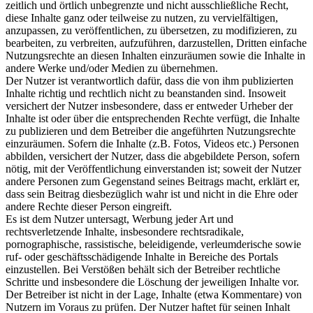
zeitlich und örtlich unbegrenzte und nicht ausschließliche Recht,
diese Inhalte ganz oder teilweise zu nutzen, zu vervielfältigen,
anzupassen, zu veröffentlichen, zu übersetzen, zu modifizieren, zu
bearbeiten, zu verbreiten, aufzuführen, darzustellen, Dritten einfache
Nutzungsrechte an diesen Inhalten einzuräumen sowie die Inhalte in
andere Werke und/oder Medien zu übernehmen.
Der Nutzer ist verantwortlich dafür, dass die von ihm publizierten
Inhalte richtig und rechtlich nicht zu beanstanden sind. Insoweit
versichert der Nutzer insbesondere, dass er entweder Urheber der
Inhalte ist oder über die entsprechenden Rechte verfügt, die Inhalte
zu publizieren und dem Betreiber die angeführten Nutzungsrechte
einzuräumen. Sofern die Inhalte (z.B. Fotos, Videos etc.) Personen
abbilden, versichert der Nutzer, dass die abgebildete Person, sofern
nötig, mit der Veröffentlichung einverstanden ist; soweit der Nutzer
andere Personen zum Gegenstand seines Beitrags macht, erklärt er,
dass sein Beitrag diesbezüglich wahr ist und nicht in die Ehre oder
andere Rechte dieser Person eingreift.
Es ist dem Nutzer untersagt, Werbung jeder Art und
rechtsverletzende Inhalte, insbesondere rechtsradikale,
pornographische, rassistische, beleidigende, verleumderische sowie
ruf- oder geschäftsschädigende Inhalte in Bereiche des Portals
einzustellen. Bei Verstößen behält sich der Betreiber rechtliche
Schritte und insbesondere die Löschung der jeweiligen Inhalte vor.
Der Betreiber ist nicht in der Lage, Inhalte (etwa Kommentare) von
Nutzern im Voraus zu prüfen. Der Nutzer haftet für seinen Inhalt