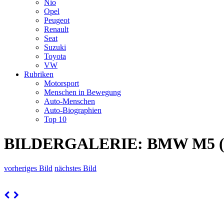
Nio
Opel
Peugeot
Renault
Seat
Suzuki
Toyota
VW
Rubriken
Motorsport
Menschen in Bewegung
Auto-Menschen
Auto-Biographien
Top 10
BILDERGALERIE: BMW M5 (
vorheriges Bild
nächstes Bild