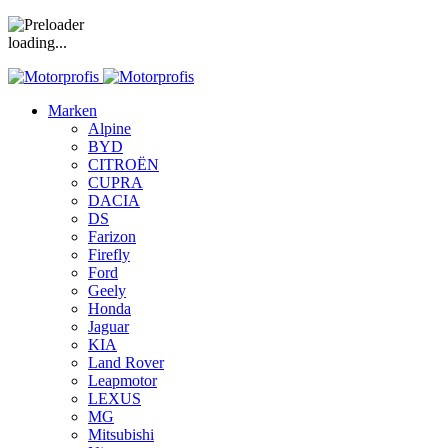
loading...
Marken
Alpine
BYD
CITROËN
CUPRA
DACIA
DS
Farizon
Firefly
Ford
Geely
Honda
Jaguar
KIA
Land Rover
Leapmotor
LEXUS
MG
Mitsubishi