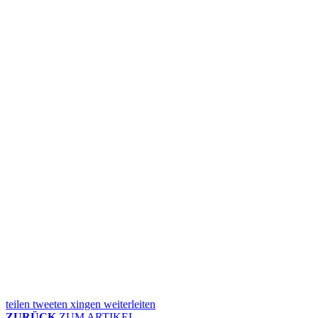
teilen
tweeten
xingen
weiterleiten
ZURÜCK
ZUM ARTIKEL