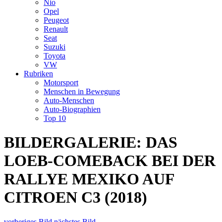
Nio
Opel
Peugeot
Renault
Seat
Suzuki
Toyota
VW
Rubriken
Motorsport
Menschen in Bewegung
Auto-Menschen
Auto-Biographien
Top 10
BILDERGALERIE: DAS
LOEB-COMEBACK BEI DER
RALLYE MEXIKO AUF
CITROEN C3 (2018)
vorheriges Bild
nächstes Bild