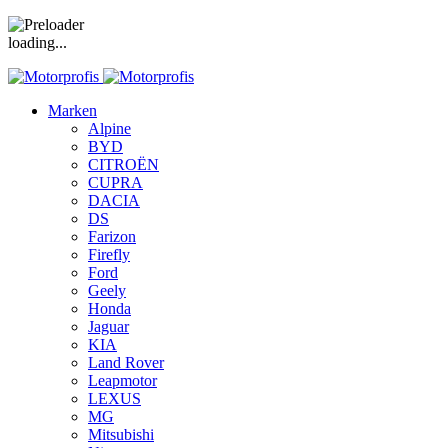
loading...
Marken
Alpine
BYD
CITROËN
CUPRA
DACIA
DS
Farizon
Firefly
Ford
Geely
Honda
Jaguar
KIA
Land Rover
Leapmotor
LEXUS
MG
Mitsubishi