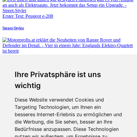
Erster Test: Peugeot e-208
Street-Styler
Fabian Steiner
Ihre Privatsphäre ist uns
Vier in einem Jahr: Englands Elektro-Quartett ist bereit
wichtig
Diese Website verwendet Cookies und
Targeting Technologien, um Ihnen ein
Fabian Steiner
besseres Internet-Erlebnis zu ermöglichen und
Auto heißt Auto: Wie man die Klimaanlage bedient (und wie nicht)
die Werbung, die Sie sehen, besser an Ihre
Bedürfnisse anzupassen. Diese Technologien
nutzen wir außerdem, um Ergebnisse zu