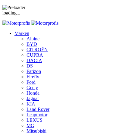
loading...
Marken
Alpine
BYD
CITROËN
CUPRA
DACIA
DS
Farizon
Firefly
Ford
Geely
Honda
Jaguar
KIA
Land Rover
Leapmotor
LEXUS
MG
Mitsubishi