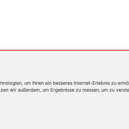
xingen
weiterleiten
nologien, um Ihnen ein besseres Internet-Erlebnis zu ermö
utzen wir außerdem, um Ergebnisse zu messen, um zu ver
E HINWEISE
DATENSCHUTZ
COOKIE EINSTELLUNG