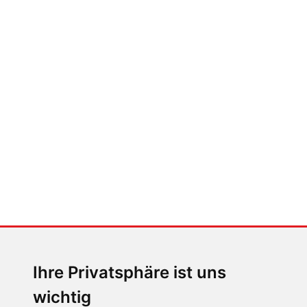
FABIAN STEINER
Auto heißt Auto: Wie man die
Klimaanlage bedient (und wie
nicht)
MENSCHEN IN BEWEGUNG
Sophia Flörsch, Rennfahrerin
Ihre Privatsphäre ist uns
wichtig