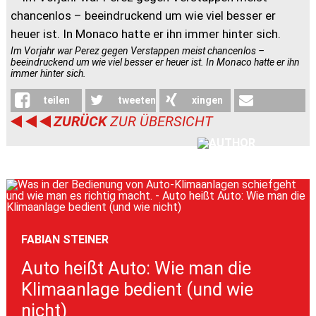
Im Vorjahr war Perez gegen Verstappen meist chancenlos –
beeindruckend um wie viel besser er heuer ist. In Monaco hatte er ihn
immer hinter sich.
teilen
tweeten
xingen
ZURÜCK
ZUR ÜBERSICHT
weiterleiten
FABIAN STEINER
Auto heißt Auto: Wie man die
Klimaanlage bedient (und wie
nicht)