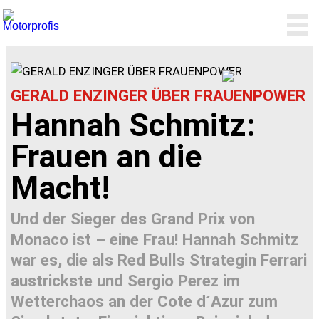
GERALD ENZINGER ÜBER FRAUENPOWER
Hannah Schmitz:
Frauen an die
Macht!
Und der Sieger des Grand Prix von
Monaco ist – eine Frau! Hannah Schmitz
war es, die als Red Bulls Strategin Ferrari
austrickste und Sergio Perez im
Wetterchaos an der Cote d´Azur zum