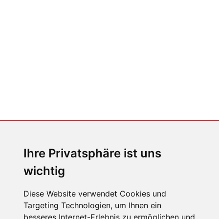
Der großen Katzensprung mit dem
Jaguar Type 01
MENSCHEN IN BEWEGUNG
Sophia Flörsch, Rennfahrerin
Ihre Privatsphäre ist uns
wichtig
Diese Website verwendet Cookies und
Targeting Technologien, um Ihnen ein
ÜBER UNS
besseres Internet-Erlebnis zu ermöglichen und