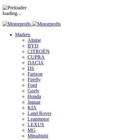
loading...
Marken
Alpine
BYD
CITROËN
CUPRA
DACIA
DS
Farizon
Firefly
Ford
Geely
Honda
Jaguar
KIA
Land Rover
Leapmotor
LEXUS
MG
Mitsubishi