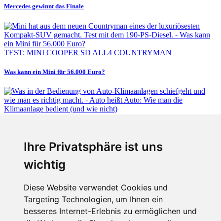
Mercedes gewinnt das Finale
TEST: MINI COOPER SD ALL4 COUNTRYMAN
Was kann ein Mini für 56.000 Euro?
Fabian Steiner
Ihre Privatsphäre ist uns
Auto heißt Auto: Wie man die Klimaanlage bedient (und wie nicht)
wichtig
Diese Website verwendet Cookies und
Targeting Technologien, um Ihnen ein
Fabian Steiner
besseres Internet-Erlebnis zu ermöglichen und
Der großen Katzensprung mit dem Jaguar Type 01