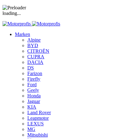
loading...
Marken
Alpine
BYD
CITROËN
CUPRA
DACIA
DS
Farizon
Firefly
Ford
Geely
Honda
Jaguar
KIA
Land Rover
Leapmotor
LEXUS
MG
Mitsubishi