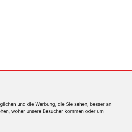
bedient (und wie nicht)
MENSCHEN IN BEWEGUNG
Sophia Flörsch,
Rennfahrerin
glichen und die Werbung, die Sie sehen, besser an
stehen, woher unsere Besucher kommen oder um
EN