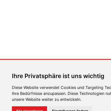
Mehr von Heidi Berger gibt es auf Instagram (instagram.com/h
Reisetipps und Celebrity-Hot-Spots auf:
http://w
teilen
tweeten
ZURÜCK
ZUR ÜBE
Ihre Privatsphäre ist uns wichtig
Diese Website verwendet Cookies und Targeting Tech
Ihre Bedürfnisse anzupassen. Diese Technologien n
unsere Website weiter zu entwickeln.
ÜBER UNS
KONTAKT
IMPRESSUM
RECHTLICH
Alle akzeptieren
Einstellungen ändern