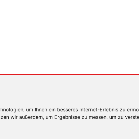
eidiberger_) und Snapchat (heidi-berger).
ww.placetobeguide.com
xingen
weiterleiten
RSICHT
nologien, um Ihnen ein besseres Internet-Erlebnis zu ermö
utzen wir außerdem, um Ergebnisse zu messen, um zu ver
E HINWEISE
DATENSCHUTZ
COOKIE EINSTELLUNG