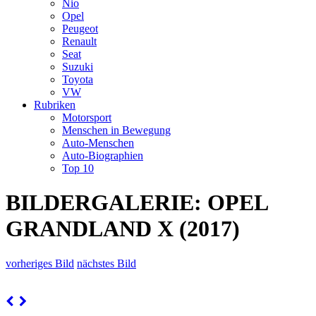
Nio
Opel
Peugeot
Renault
Seat
Suzuki
Toyota
VW
Rubriken
Motorsport
Menschen in Bewegung
Auto-Menschen
Auto-Biographien
Top 10
BILDERGALERIE: OPEL
GRANDLAND X (2017)
vorheriges Bild
nächstes Bild