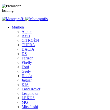
loading...
Marken
Alpine
BYD
CITROËN
CUPRA
DACIA
DS
Farizon
Firefly
Ford
Geely
Honda
Jaguar
KIA
Land Rover
Leapmotor
LEXUS
MG
Mitsubishi