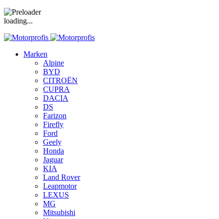
loading...
Marken
Alpine
BYD
CITROËN
CUPRA
DACIA
DS
Farizon
Firefly
Ford
Geely
Honda
Jaguar
KIA
Land Rover
Leapmotor
LEXUS
MG
Mitsubishi