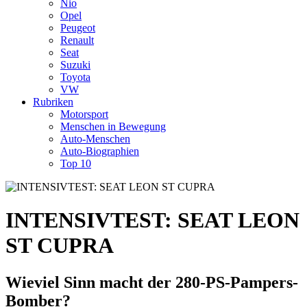
Nio
Opel
Peugeot
Renault
Seat
Suzuki
Toyota
VW
Rubriken
Motorsport
Menschen in Bewegung
Auto-Menschen
Auto-Biographien
Top 10
INTENSIVTEST: SEAT LEON
ST CUPRA
Wieviel Sinn macht der 280-PS-Pampers-
Bomber?