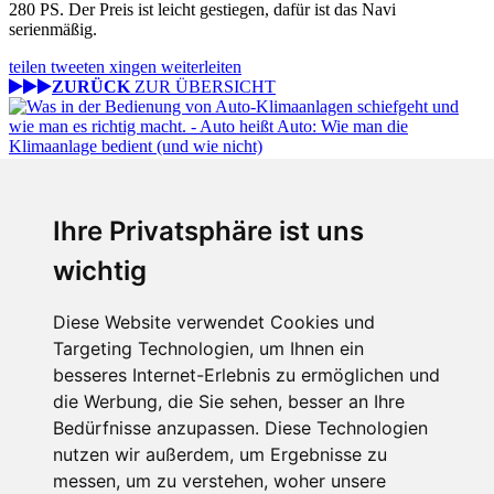
280 PS. Der Preis ist leicht gestiegen, dafür ist das Navi
serienmäßig.
teilen
tweeten
xingen
weiterleiten
ZURÜCK
ZUR ÜBERSICHT
Fabian Steiner
Ihre Privatsphäre ist uns
Auto heißt Auto: Wie man die Klimaanlage bedient (und wie nicht)
wichtig
Diese Website verwendet Cookies und
Targeting Technologien, um Ihnen ein
Fabian Steiner
besseres Internet-Erlebnis zu ermöglichen und
Der großen Katzensprung mit dem Jaguar Type 01
die Werbung, die Sie sehen, besser an Ihre
Bedürfnisse anzupassen. Diese Technologien
nutzen wir außerdem, um Ergebnisse zu
messen, um zu verstehen, woher unsere
Menschen in Bewegung