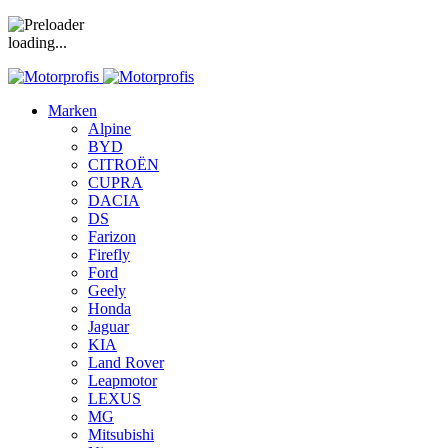
loading...
Marken
Alpine
BYD
CITROËN
CUPRA
DACIA
DS
Farizon
Firefly
Ford
Geely
Honda
Jaguar
KIA
Land Rover
Leapmotor
LEXUS
MG
Mitsubishi