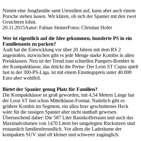
Nimmt eine Jungfamilie samt Utensilien auf, kann aber auch einem
Porsche stehen lassen. Wir klären, ob sich der Spanier mit den zwei
Gesichtern lohnt.
20.11.2015
Autor: Fabian Steiner
Fotos: Christian Hofer
Wer ist eigentlich auf die Idee gekommen, hunderte PS in ein
Familienauto zu packen?
Audi hat die Entwicklung vor über 20 Jahren mit dem RS 2
angestoßen, inzwischen gibt es jede Menge starke Kombis in allen
Preisklassen. Neu ist der Trend zum schnellen Pampers-Bomber in
der Kompaktklasse, das drückt die Preise: Der Leon ST Cupra spielt
fast in der 300-PS-Liga, ist mit einem Einstiegspreis unter 40.000
Euro aber wohlfeil.
Bietet der Spanier genug Platz für Familien?
Die Kompaktklasse ist groß geworden, mit 4,54 Metern Länge hat
der Leon ST fast schon Mittelklasse-Format. Natürlich gibt es
größere Kombis im Segment, ein allzu brav geschnittenes Heck
wäre für die rassigen Spanier aber nicht statthaft gewesen.
Überraschend daher: Die 587 Liter Basiskofferraum und auch das
Maximalvolumen von 1470 Litern bei umgelegten Rücksitzen sind
erstaunlich familienfreundlich. Vor allem die Laderäume der
kompakten SUV sind oft kleiner und schwerer zugänglich.