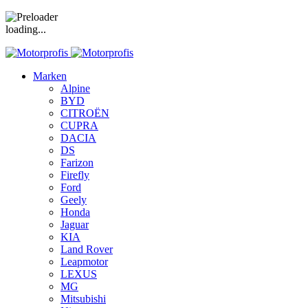
loading...
Marken
Alpine
BYD
CITROËN
CUPRA
DACIA
DS
Farizon
Firefly
Ford
Geely
Honda
Jaguar
KIA
Land Rover
Leapmotor
LEXUS
MG
Mitsubishi