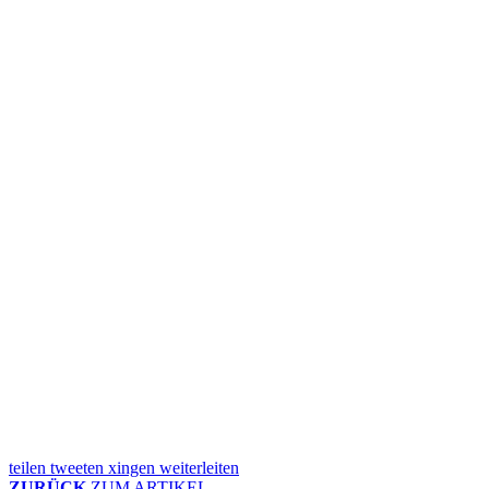
teilen
tweeten
xingen
weiterleiten
ZURÜCK
ZUM ARTIKEL