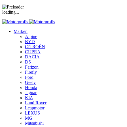
loading...
Marken
Alpine
BYD
CITROËN
CUPRA
DACIA
DS
Farizon
Firefly
Ford
Geely
Honda
Jaguar
KIA
Land Rover
Leapmotor
LEXUS
MG
Mitsubishi