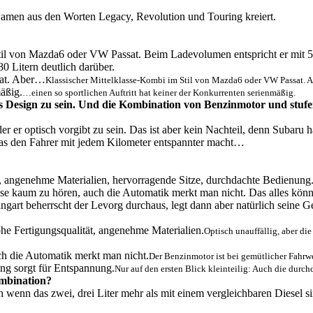
Namen aus den Worten Legacy, Revolution und Touring kreiert.
 Stil von Mazda6 oder VW Passat. Beim Ladevolumen entspricht er mit
0 Litern deutlich darüber.
Klassischer Mittelklasse-Kombi im Stil von Mazda6 oder VW Passat.
…einen so sportlichen Auftritt hat keiner der Konkurrenten serienmäßig.
as Design zu sein. Und die Kombination von Benzinmotor und stuf
er er optisch vorgibt zu sein. Das ist aber kein Nachteil, denn Subaru h
was den Fahrer mit jedem Kilometer entspannter macht…
t, angenehme Materialien, hervorragende Sitze, durchdachte Bedienung
e kaum zu hören, auch die Automatik merkt man nicht. Das alles könn
rt beherrscht der Levorg durchaus, legt dann aber natürlich seine Gela
Optisch unauffällig, aber di
Der Benzinmotor ist bei gemütlicher Fahrw
Nur auf den ersten Blick kleinteilig: Auch die durc
ombination?
wenn das zwei, drei Liter mehr als mit einem vergleichbaren Diesel sin