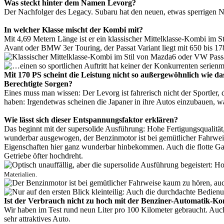
Was steckt hinter dem Namen Levorg?
Der Nachfolger des Legacy. Subaru hat den neuen, etwas sperrigen 
In welcher Klasse mischt der Kombi mit?
Mit 4,69 Metern Länge ist er ein klassischer Mittelklasse-Kombi im
Avant oder BMW 3er Touring, der Passat Variant liegt mit 650 bis 178
Mit 170 PS scheint die Leistung nicht so außergewöhnlich wie d
Berechtigte Sorgen?
Eines muss man wissen: Der Levorg ist fahrerisch nicht der Sportler, d
haben: Irgendetwas scheinen die Japaner in ihre Autos einzubauen, 
Wie lässt sich dieser Entspannungsfaktor erklären?
Das beginnt mit der supersolide Ausführung: Hohe Fertigungsqualitä
wunderbar ausgewogen, der Benzinmotor ist bei gemütlicher Fahrweis
Eigenschaften hier ganz wunderbar hinbekommen. Auch die flotte Ganga
Getriebe öfter hochdreht.
Materialien.
Ist der Verbrauch nicht zu hoch mit der Benziner-Automatik-K
Wir haben im Test rund neun Liter pro 100 Kilometer gebraucht. Auch 
sehr attraktives Auto.