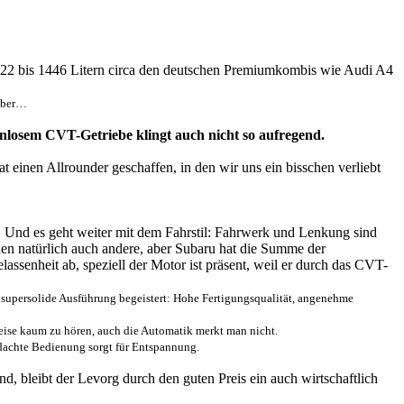
 522 bis 1446 Litern circa den deutschen Premiumkombis wie Audi A4
 Aber…
enlosem CVT-Getriebe klingt auch nicht so aufregend.
at einen Allrounder geschaffen, in den wir uns ein bisschen verliebt
. Und es geht weiter mit dem Fahrstil: Fahrwerk und Lenkung sind
en natürlich auch andere, aber Subaru hat die Summe der
ssenheit ab, speziell der Motor ist präsent, weil er durch das CVT-
e supersolide Ausführung begeistert: Hohe Fertigungsqualität, angenehme
eise kaum zu hören, auch die Automatik merkt man nicht.
hdachte Bedienung sorgt für Entspannung.
d, bleibt der Levorg durch den guten Preis ein auch wirtschaftlich