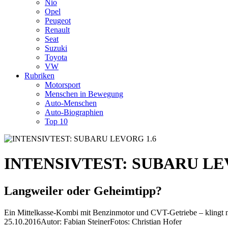
Nio
Opel
Peugeot
Renault
Seat
Suzuki
Toyota
VW
Rubriken
Motorsport
Menschen in Bewegung
Auto-Menschen
Auto-Biographien
Top 10
INTENSIVTEST: SUBARU LE
Langweiler oder Geheimtipp?
Ein Mittelkasse-Kombi mit Benzinmotor und CVT-Getriebe – klingt nich
25.10.2016
Autor: Fabian Steiner
Fotos: Christian Hofer