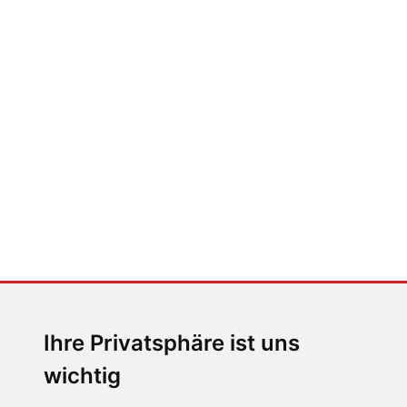
FABIAN STEINER
Der großen Katzensprung mit dem
Jaguar Type 01
MENSCHEN IN BEWEGUNG
Sophia Flörsch, Rennfahrerin
Ihre Privatsphäre ist uns
wichtig