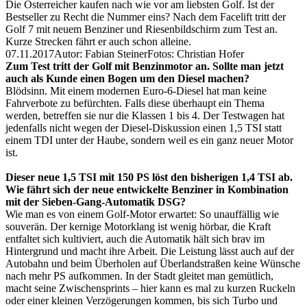
Die Österreicher kaufen nach wie vor am liebsten Golf. Ist der
Bestseller zu Recht die Nummer eins? Nach dem Facelift tritt der
Golf 7 mit neuem Benziner und Riesenbildschirm zum Test an.
Kurze Strecken fährt er auch schon alleine.
07.11.2017
Autor: Fabian Steiner
Fotos: Christian Hofer
Zum Test tritt der Golf mit Benzinmotor an. Sollte man jetzt
auch als Kunde einen Bogen um den Diesel machen?
Blödsinn. Mit einem modernen Euro-6-Diesel hat man keine
Fahrverbote zu befürchten. Falls diese überhaupt ein Thema
werden, betreffen sie nur die Klassen 1 bis 4. Der Testwagen hat
jedenfalls nicht wegen der Diesel-Diskussion einen 1,5 TSI statt
einem TDI unter der Haube, sondern weil es ein ganz neuer Motor
ist.
Dieser neue 1,5 TSI mit 150 PS löst den bisherigen 1,4 TSI ab.
Wie fährt sich der neue entwickelte Benziner in Kombination
mit der Sieben-Gang-Automatik DSG?
Wie man es von einem Golf-Motor erwartet: So unauffällig wie
souverän. Der kernige Motorklang ist wenig hörbar, die Kraft
entfaltet sich kultiviert, auch die Automatik hält sich brav im
Hintergrund und macht ihre Arbeit. Die Leistung lässt auch auf der
Autobahn und beim Überholen auf Überlandstraßen keine Wünsche
nach mehr PS aufkommen. In der Stadt gleitet man gemütlich,
macht seine Zwischensprints – hier kann es mal zu kurzen Ruckeln
oder einer kleinen Verzögerungen kommen, bis sich Turbo und