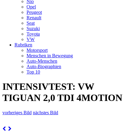
Nio
Opel
Peugeot
Renault
Seat
Suzuki
Toyota
VW
Rubriken
Motorsport
Menschen in Bewegung
Auto-Menschen
Auto-Biographien
Top 10
INTENSIVTEST: VW
TIGUAN 2,0 TDI 4MOTION
vorheriges Bild
nächstes Bild