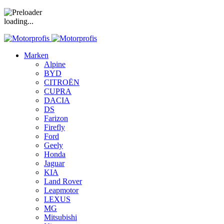
loading...
Marken
Alpine
BYD
CITROËN
CUPRA
DACIA
DS
Farizon
Firefly
Ford
Geely
Honda
Jaguar
KIA
Land Rover
Leapmotor
LEXUS
MG
Mitsubishi