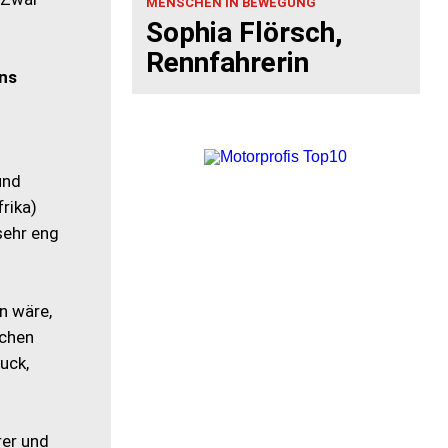
MENSCHEN IN BEWEGUNG
Sophia Flörsch,
Rennfahrerin
ins
und
rika)
sehr eng
n wäre,
ichen
uck,
rer und