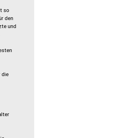
ht so
ür den
zte und
t
hesten
 die
lter