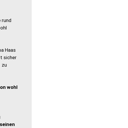
e rund
wohl
ma Haas
t sicher
1 zu
ion wohl
g
t seinen