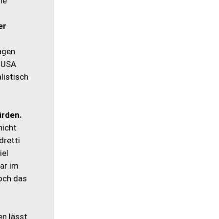
ie
er
ragen
e USA
listisch
ürden.
nicht
dretti
iel
war im
Doch das
en lässt.