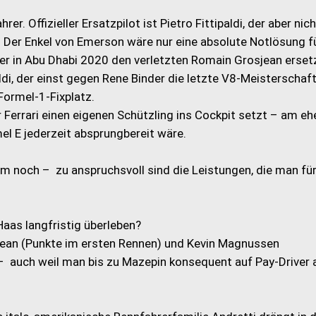
r. Offizieller Ersatzpilot ist Pietro Fittipaldi, der aber nic
. Der Enkel von Emerson wäre nur eine absolute Notlösung f
ner in Abu Dhabi 2020 den verletzten Romain Grosjean erset
ldi, der einst gegen Rene Binder die letzte V8-Meisterschaf
Formel-1-Fixplatz.
 Ferrari einen eigenen Schützling ins Cockpit setzt – am e
mel E jederzeit absprungbereit wäre.
m noch – zu anspruchsvoll sind die Leistungen, die man für
Haas langfristig überleben?
jean (Punkte im ersten Rennen) und Kevin Magnussen
 auch weil man bis zu Mazepin konsequent auf Pay-Driver a