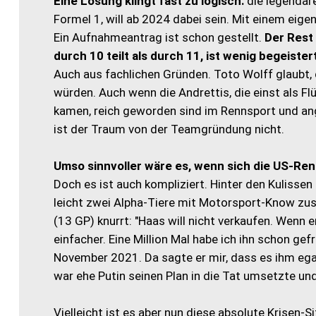
Eine Lösung klingt fast zu logisch:
die legendäre
Formel 1, will ab 2024 dabei sein. Mit einem eige
Ein Aufnahmeantrag ist schon gestellt.
Der Rest 
durch 10 teilt als durch 11, ist wenig begeister
Auch aus fachlichen Gründen. Toto Wolff glaubt, 
würden. Auch wenn die Andrettis, die einst als Fl
kamen, reich geworden sind im Rennsport und ange
ist der Traum von der Teamgründung nicht.
Umso sinnvoller wäre es, wenn sich die US-R
Doch es ist auch kompliziert. Hinter den Kulissen
leicht zwei Alpha-Tiere mit Motorsport-Know zus
(13 GP) knurrt: "Haas will nicht verkaufen. Wenn er
einfacher. Eine Million Mal habe ich ihn schon ge
November 2021. Da sagte er mir, dass es ihm egal 
war ehe Putin seinen Plan in die Tat umsetzte un
Vielleicht ist es aber nun diese absolute Krisen-S