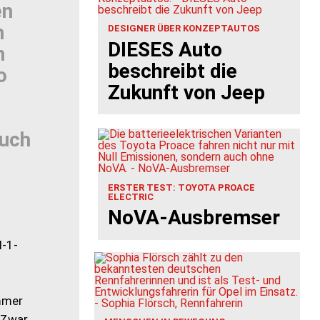
en
h
DESIGNER ÜBER KONZEPTAUTOS
DIESES Auto
n
beschreibt die
o
Zukunft von Jeep
auch
ERSTER TEST: TOYOTA PROACE
ELECTRIC
NoVA-Ausbremser
l-1-
mmer
 Zwar