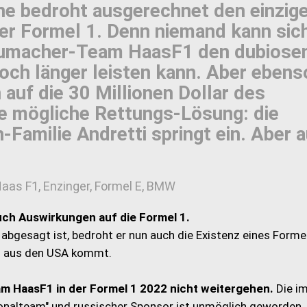
ine bedroht ausgerechnet den einzig
der Formel 1. Denn niemand kann sic
chumacher-Team HaasF1 den dubiose
och länger leisten kann. Aber ebens
 auf die 30 Millionen Dollar des
ne mögliche Rettungs-Lösung: die
Familie Andretti springt ein. Aber 
Haas F1, Enzinger, Formel E, BMW
auch Auswirkungen auf die Formel 1.
o abgesagt ist, bedroht er nun auch die Existenz eines Forme
s aus den USA kommt.
am HaasF1 in der Formel 1 2022 nicht weitergehen.
Die i
nalteam" und russischer Sponsor ist unmöglich geworden.