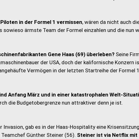
Piloten in der Formel 1 vermissen
, wären da nicht auch di
n ins sowieso ärmste Team der Formel einzahlen und die nun 
Maschinenfabrikanten Gene Haas (69) überleben?
Seine Fir
aschinenbauer der USA, doch der kalifornische Konzern is
angehäufte Vermögen in der letzten Startreihe der Formel 
ind Anfang März und in einer katastrophalen Welt-Situat
rch die Budgetobergrenze nun attraktiver denn je ist.
Invasion, gab es in der Haas-Hospitality eine Krisensitzun
 Teamchef Günther Steiner (56).
Steiner ist via Netflix mi