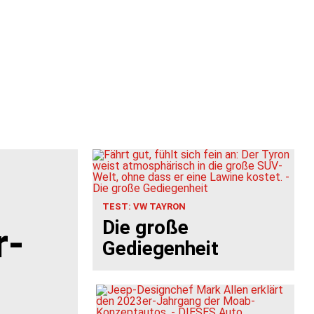
TEST: VW TAYRON
Die große
r-
Gediegenheit