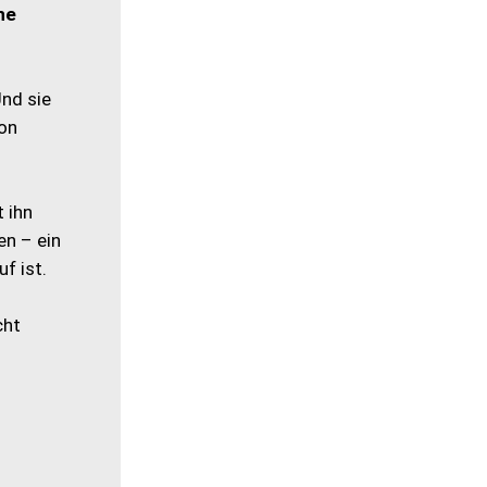
ne
Und sie
von
 ihn
en – ein
f ist.
cht