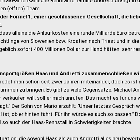
 italo-amerikanische Rennfahrerfamilie Andretti drängt in d
nen (elften) Team.
der Formel 1, einer geschlossenen Gesellschaft, die lieb
t.
dass alleine die Anlaufkosten eine runde Milliarde Euro bet
üchtlinge von Slowenien bzw. Kroatien nach Triest und in di
blich sofort 400 Millionen Dollar zur Hand hätten: sehr rea
ennsportgrößen Haas und Andretti zusammenschließen w
 redet man schon seit zwei Jahren miteinander, doch es ist 
ammen zu bringen. Es gibt zu viele Gegensätze. Michael An
 verkaufen will, soll er mich anrufen. Das macht es für uns v
fragt." Der Sohn von Mario erzählt: "Unser letztes Gespräch 
ist, ob er hinten fährt. Für ihn würde es auch so passen." 
d so auch den Haas-Rennstall in Schwierigkeiten brachte.
ituation, die sowohl Haas als auch Andretti alles neu bewert