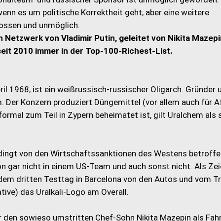
wenn es um politische Korrektheit geht, aber eine weitere
lossen und unmöglich.
 Netzwerk von Vladimir Putin, geleitet von Nikita Mazep
seit 2010 immer in der Top-100-Richest-List.
ril 1968, ist ein weißrussisch-russischer Oligarch. Gründer 
Der Konzern produziert Düngemittel (vor allem auch für Af
rmal zum Teil in Zypern beheimatet ist, gilt Uralchem als 
dingt von den Wirtschaftssanktionen des Westens betroffe
hon gar nicht in einem US-Team und auch sonst nicht. Als Ze
dem dritten Testtag in Barcelona von den Autos und vom Tr
tive) das Uralkali-Logo am Overall.
r den sowieso umstritten Chef-Sohn Nikita Mazepin als Fah