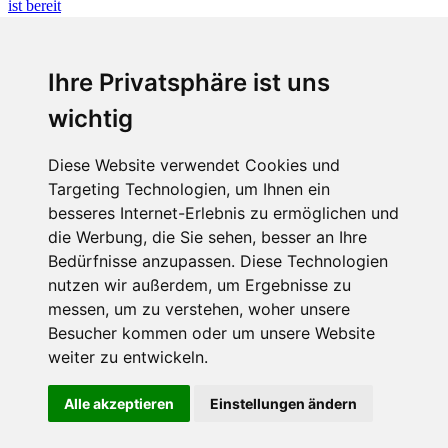
Fabian Steiner
Ihre Privatsphäre ist uns
Vier in einem Jahr: Englands Elektro-Quartett ist bereit
wichtig
Diese Website verwendet Cookies und
Targeting Technologien, um Ihnen ein
Fabian Steiner
besseres Internet-Erlebnis zu ermöglichen und
Auto heißt Auto: Wie man die Klimaanlage bedient (und wie nicht)
die Werbung, die Sie sehen, besser an Ihre
Bedürfnisse anzupassen. Diese Technologien
nutzen wir außerdem, um Ergebnisse zu
messen, um zu verstehen, woher unsere
Menschen in Bewegung
Besucher kommen oder um unsere Website
weiter zu entwickeln.
Sophia Flörsch, Rennfahrerin
Alle akzeptieren
Einstellungen ändern
ÜBER UNS
KONTAKT
IMPRESSUM
RECHTLICHE
HINWEISE
DATENSCHUTZ
COOKIE EINSTELLUNGEN