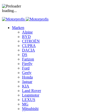
loading...
Marken
Alpine
BYD
CITROËN
CUPRA
DACIA
DS
Farizon
Firefly
Ford
Geely
Honda
Jaguar
KIA
Land Rover
Leapmotor
LEXUS
MG
Mitsubishi