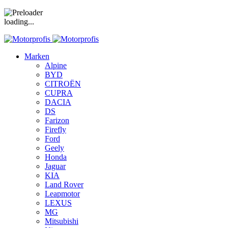
loading...
Marken
Alpine
BYD
CITROËN
CUPRA
DACIA
DS
Farizon
Firefly
Ford
Geely
Honda
Jaguar
KIA
Land Rover
Leapmotor
LEXUS
MG
Mitsubishi