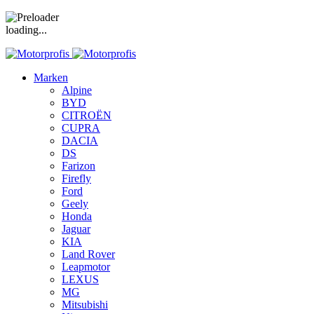
loading...
Marken
Alpine
BYD
CITROËN
CUPRA
DACIA
DS
Farizon
Firefly
Ford
Geely
Honda
Jaguar
KIA
Land Rover
Leapmotor
LEXUS
MG
Mitsubishi