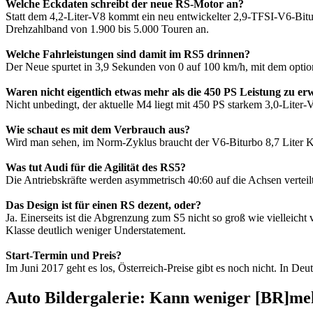
Welche Eckdaten schreibt der neue RS-Motor an?
Statt dem 4,2-Liter-V8 kommt ein neu entwickelter 2,9-TFSI-V6-Bit
Drehzahlband von 1.900 bis 5.000 Touren an.
Welche Fahrleistungen sind damit im RS5 drinnen?
Der Neue spurtet in 3,9 Sekunden von 0 auf 100 km/h, mit dem optio
Waren nicht eigentlich etwas mehr als die 450 PS Leistung zu er
Nicht unbedingt, der aktuelle M4 liegt mit 450 PS starkem 3,0-Liter
Wie schaut es mit dem Verbrauch aus?
Wird man sehen, im Norm-Zyklus braucht der V6-Biturbo 8,7 Liter K
Was tut Audi für die Agilität des RS5?
Die Antriebskräfte werden asymmetrisch 40:60 auf die Achsen verteilt
Das Design ist für einen RS dezent, oder?
Ja. Einerseits ist die Abgrenzung zum S5 nicht so groß wie vielleich
Klasse deutlich weniger Understatement.
Start-Termin und Preis?
Im Juni 2017 geht es los, Österreich-Preise gibt es noch nicht. In Deu
Auto Bildergalerie: Kann weniger [BR]me