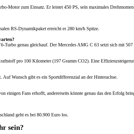
urbo-Motor zum Einsatz. Er leistet 450 PS, sein maximales Drehmomen
nalen RS-Dynamikpaket erreicht er 280 km/h Spitze.
warten?
-V6-Turbo genau gleichauf. Der Mercedes AMG C 63 setzt sich mit 507 
raftstoff pro 100 Kilometer (197 Gramm CO2). Eine Effizienzsteiger
. Auf Wunsch gibt es ein Sportdifferenzial an der Hinterachse.
t von einigen Fans erhofft, andererseits könnte genau das den Erfolg br
tschland geht es bei 80.900 Euro los.
hr sein?