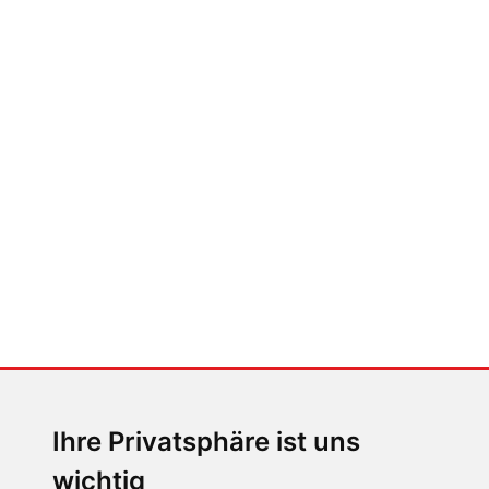
FABIAN STEINER
Auto heißt Auto: Wie man die
Klimaanlage bedient (und wie
nicht)
MENSCHEN IN BEWEGUNG
Sophia Flörsch, Rennfahrerin
Ihre Privatsphäre ist uns
wichtig