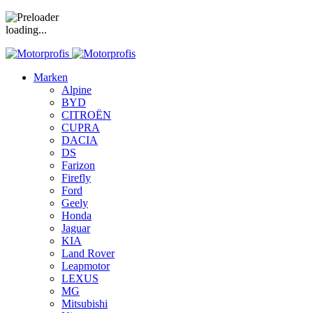
loading...
Marken
Alpine
BYD
CITROËN
CUPRA
DACIA
DS
Farizon
Firefly
Ford
Geely
Honda
Jaguar
KIA
Land Rover
Leapmotor
LEXUS
MG
Mitsubishi