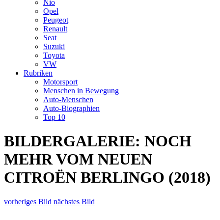
Nio
Opel
Peugeot
Renault
Seat
Suzuki
Toyota
VW
Rubriken
Motorsport
Menschen in Bewegung
Auto-Menschen
Auto-Biographien
Top 10
BILDERGALERIE: NOCH
MEHR VOM NEUEN
CITROËN BERLINGO (2018)
vorheriges Bild
nächstes Bild