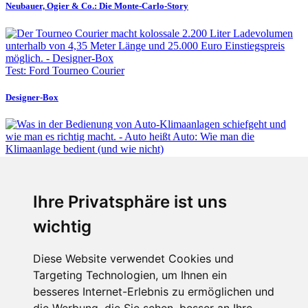
Neubauer, Ogier & Co.: Die Monte-Carlo-Story
Test: Ford Tourneo Courier
Designer-Box
Fabian Steiner
Ihre Privatsphäre ist uns
Auto heißt Auto: Wie man die Klimaanlage bedient (und wie nicht)
wichtig
Diese Website verwendet Cookies und
Targeting Technologien, um Ihnen ein
Fabian Steiner
besseres Internet-Erlebnis zu ermöglichen und
Der großen Katzensprung mit dem Jaguar Type 01