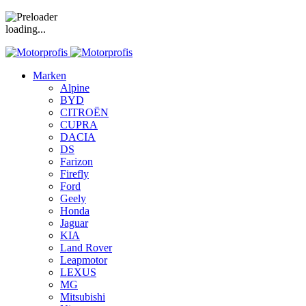
loading...
Marken
Alpine
BYD
CITROËN
CUPRA
DACIA
DS
Farizon
Firefly
Ford
Geely
Honda
Jaguar
KIA
Land Rover
Leapmotor
LEXUS
MG
Mitsubishi