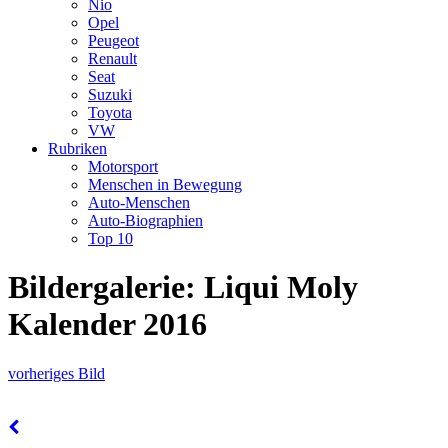
Nio
Opel
Peugeot
Renault
Seat
Suzuki
Toyota
VW
Rubriken
Motorsport
Menschen in Bewegung
Auto-Menschen
Auto-Biographien
Top 10
Bildergalerie: Liqui Moly
Kalender 2016
vorheriges Bild