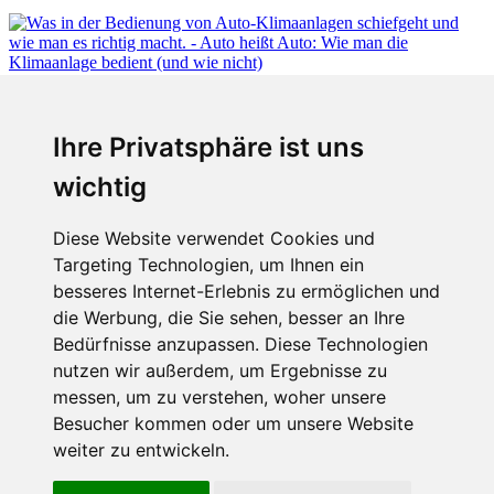
Fabian Steiner
Ihre Privatsphäre ist uns
Auto heißt Auto: Wie man die Klimaanlage bedient (und wie nicht)
wichtig
Diese Website verwendet Cookies und
Targeting Technologien, um Ihnen ein
Fabian Steiner
besseres Internet-Erlebnis zu ermöglichen und
Der großen Katzensprung mit dem Jaguar Type 01
die Werbung, die Sie sehen, besser an Ihre
Bedürfnisse anzupassen. Diese Technologien
nutzen wir außerdem, um Ergebnisse zu
messen, um zu verstehen, woher unsere
Menschen in Bewegung
Besucher kommen oder um unsere Website
weiter zu entwickeln.
Sophia Flörsch, Rennfahrerin