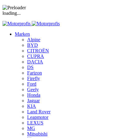
loading...
Marken
Alpine
BYD
CITROËN
CUPRA
DACIA
DS
Farizon
Firefly
Ford
Geely
Honda
Jaguar
KIA
Land Rover
Leapmotor
LEXUS
MG
Mitsubishi