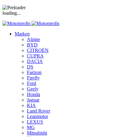
loading...
Marken
Alpine
BYD
CITROËN
CUPRA
DACIA
DS
Farizon
Firefly
Ford
Geely
Honda
Jaguar
KIA
Land Rover
Leapmotor
LEXUS
MG
Mitsubishi