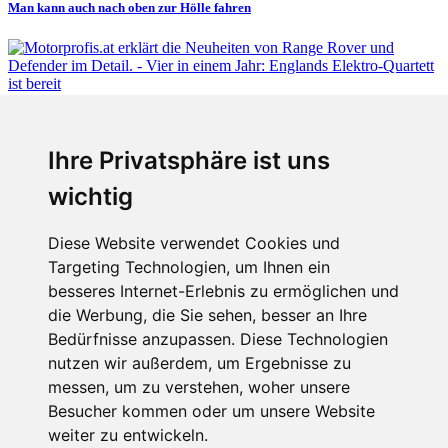
Man kann auch nach oben zur Hölle fahren
Fabian Steiner
Ihre Privatsphäre ist uns
Vier in einem Jahr: Englands Elektro-Quartett ist bereit
wichtig
Diese Website verwendet Cookies und
Targeting Technologien, um Ihnen ein
Fabian Steiner
besseres Internet-Erlebnis zu ermöglichen und
Auto heißt Auto: Wie man die Klimaanlage bedient (und wie nicht)
die Werbung, die Sie sehen, besser an Ihre
Bedürfnisse anzupassen. Diese Technologien
nutzen wir außerdem, um Ergebnisse zu
messen, um zu verstehen, woher unsere
Menschen in Bewegung
Besucher kommen oder um unsere Website
weiter zu entwickeln.
Sophia Flörsch, Rennfahrerin