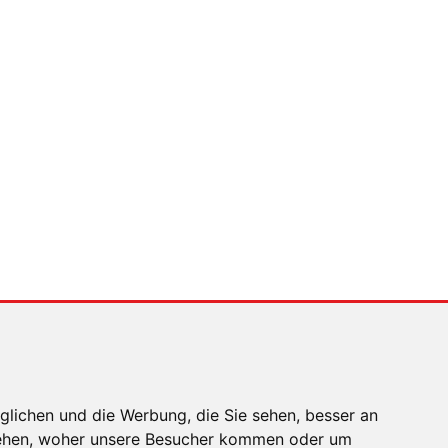
Auto heißt Auto: Wie
man die Klimaanlage
bedient (und wie nicht)
MENSCHEN IN BEWEGUNG
Sophia Flörsch,
Rennfahrerin
glichen und die Werbung, die Sie sehen, besser an
stehen, woher unsere Besucher kommen oder um