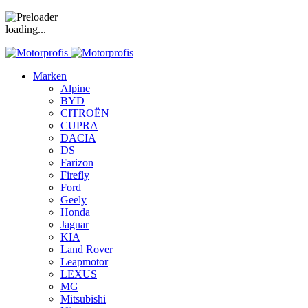
loading...
Marken
Alpine
BYD
CITROËN
CUPRA
DACIA
DS
Farizon
Firefly
Ford
Geely
Honda
Jaguar
KIA
Land Rover
Leapmotor
LEXUS
MG
Mitsubishi