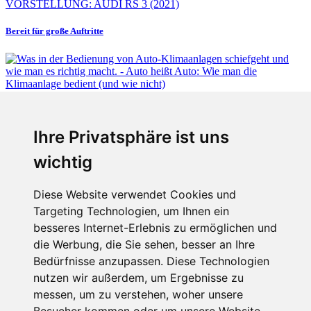
VORSTELLUNG: AUDI RS 3 (2021)
Bereit für große Auftritte
Fabian Steiner
Ihre Privatsphäre ist uns
Auto heißt Auto: Wie man die Klimaanlage bedient (und wie nicht)
wichtig
Diese Website verwendet Cookies und
Targeting Technologien, um Ihnen ein
Fabian Steiner
besseres Internet-Erlebnis zu ermöglichen und
Der großen Katzensprung mit dem Jaguar Type 01
die Werbung, die Sie sehen, besser an Ihre
Bedürfnisse anzupassen. Diese Technologien
nutzen wir außerdem, um Ergebnisse zu
messen, um zu verstehen, woher unsere
Menschen in Bewegung