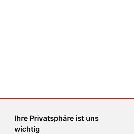
FABIAN STEINER
Auto heißt Auto: Wie man die
Klimaanlage bedient (und wie
nicht)
MENSCHEN IN BEWEGUNG
Sophia Flörsch, Rennfahrerin
Ihre Privatsphäre ist uns
wichtig