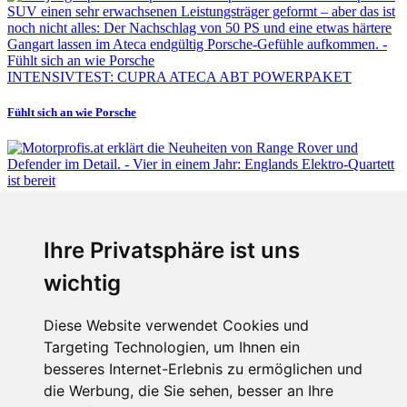
INTENSIVTEST: CUPRA ATECA ABT POWERPAKET
Fühlt sich an wie Porsche
Fabian Steiner
Ihre Privatsphäre ist uns
Vier in einem Jahr: Englands Elektro-Quartett ist bereit
wichtig
Diese Website verwendet Cookies und
Targeting Technologien, um Ihnen ein
Fabian Steiner
besseres Internet-Erlebnis zu ermöglichen und
Auto heißt Auto: Wie man die Klimaanlage bedient (und wie nicht)
die Werbung, die Sie sehen, besser an Ihre