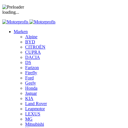
loading...
Marken
Alpine
BYD
CITROËN
CUPRA
DACIA
DS
Farizon
Firefly
Ford
Geely
Honda
Jaguar
KIA
Land Rover
Leapmotor
LEXUS
MG
Mitsubishi