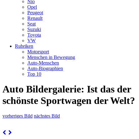
Nio
Opel
Peugeot
Renault
Seat
Suzuki
Toyota
VW
Rubriken
Motorsport
Menschen in Bewegung
Auto-Menschen
Auto-Biographien
Top 10
Auto Bildergalerie: Ist das der
schönste Sportwagen der Welt?
vorheriges Bild
nächstes Bild