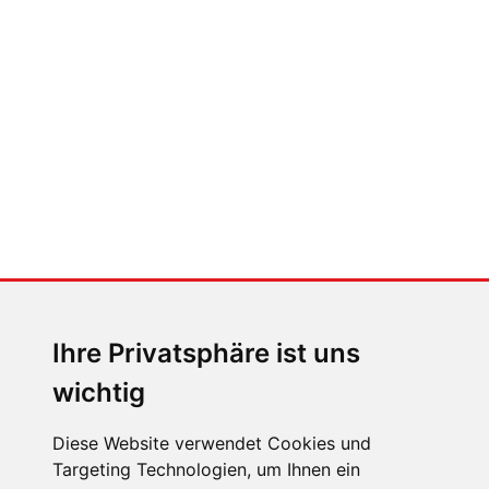
FABIAN STEINER
Der großen Katzensprung mit dem
Jaguar Type 01
MENSCHEN IN BEWEGUNG
Sophia Flörsch, Rennfahrerin
Ihre Privatsphäre ist uns
wichtig
Diese Website verwendet Cookies und
Targeting Technologien, um Ihnen ein