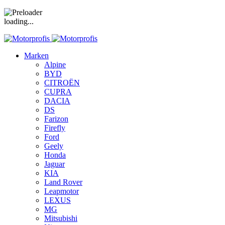
loading...
Marken
Alpine
BYD
CITROËN
CUPRA
DACIA
DS
Farizon
Firefly
Ford
Geely
Honda
Jaguar
KIA
Land Rover
Leapmotor
LEXUS
MG
Mitsubishi