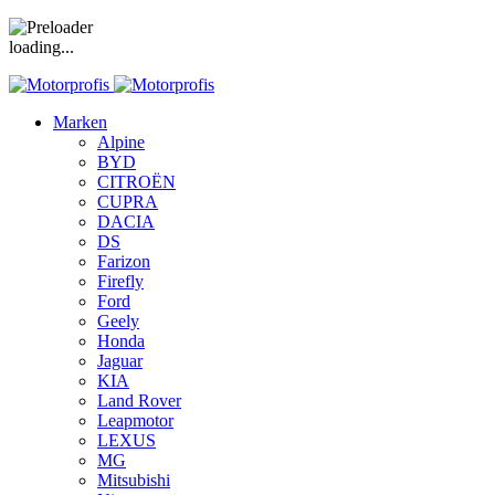
loading...
Marken
Alpine
BYD
CITROËN
CUPRA
DACIA
DS
Farizon
Firefly
Ford
Geely
Honda
Jaguar
KIA
Land Rover
Leapmotor
LEXUS
MG
Mitsubishi