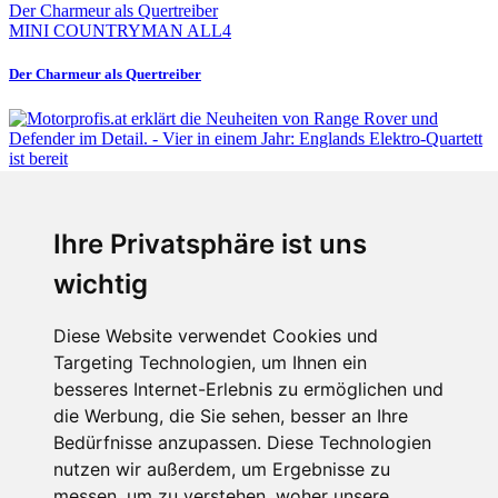
MINI COUNTRYMAN ALL4
Der Charmeur als Quertreiber
Fabian Steiner
Ihre Privatsphäre ist uns
Vier in einem Jahr: Englands Elektro-Quartett ist bereit
wichtig
Diese Website verwendet Cookies und
Targeting Technologien, um Ihnen ein
Fabian Steiner
besseres Internet-Erlebnis zu ermöglichen und
Auto heißt Auto: Wie man die Klimaanlage bedient (und wie nicht)
die Werbung, die Sie sehen, besser an Ihre
Bedürfnisse anzupassen. Diese Technologien
nutzen wir außerdem, um Ergebnisse zu
messen, um zu verstehen, woher unsere