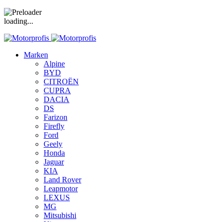
loading...
Marken
Alpine
BYD
CITROËN
CUPRA
DACIA
DS
Farizon
Firefly
Ford
Geely
Honda
Jaguar
KIA
Land Rover
Leapmotor
LEXUS
MG
Mitsubishi