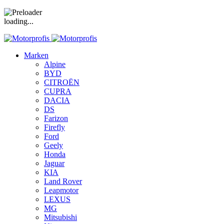
loading...
Marken
Alpine
BYD
CITROËN
CUPRA
DACIA
DS
Farizon
Firefly
Ford
Geely
Honda
Jaguar
KIA
Land Rover
Leapmotor
LEXUS
MG
Mitsubishi