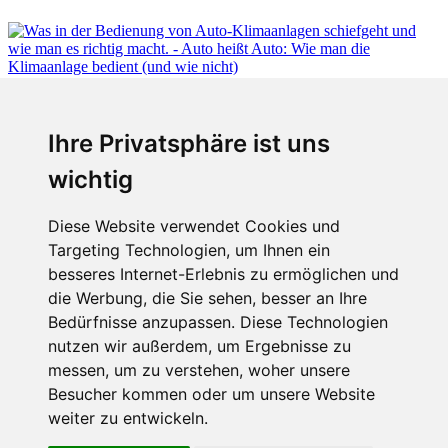
Fabian Steiner
Ihre Privatsphäre ist uns
Auto heißt Auto: Wie man die Klimaanlage bedient (und wie nicht)
wichtig
Diese Website verwendet Cookies und
Targeting Technologien, um Ihnen ein
Fabian Steiner
besseres Internet-Erlebnis zu ermöglichen und
Der großen Katzensprung mit dem Jaguar Type 01
die Werbung, die Sie sehen, besser an Ihre
Bedürfnisse anzupassen. Diese Technologien
nutzen wir außerdem, um Ergebnisse zu
messen, um zu verstehen, woher unsere
Menschen in Bewegung
Besucher kommen oder um unsere Website
weiter zu entwickeln.
Sophia Flörsch, Rennfahrerin