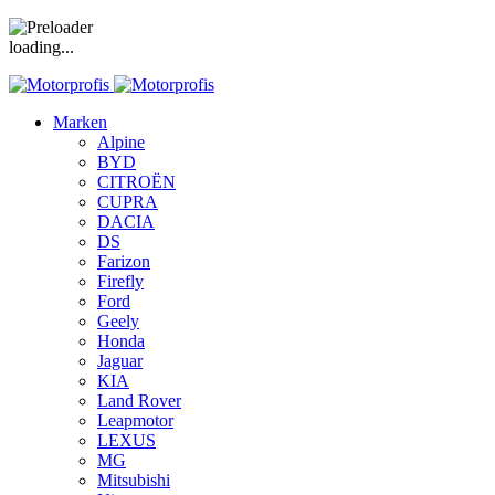
loading...
Marken
Alpine
BYD
CITROËN
CUPRA
DACIA
DS
Farizon
Firefly
Ford
Geely
Honda
Jaguar
KIA
Land Rover
Leapmotor
LEXUS
MG
Mitsubishi