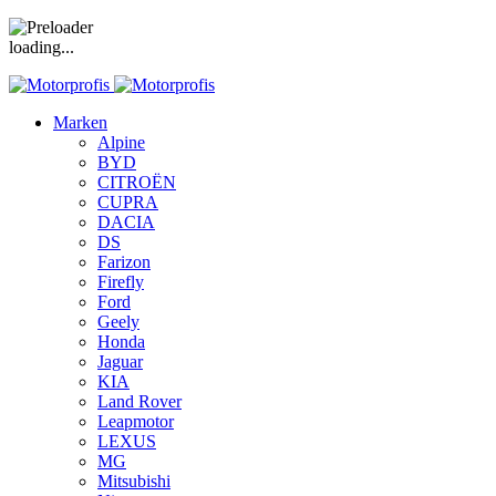
loading...
Marken
Alpine
BYD
CITROËN
CUPRA
DACIA
DS
Farizon
Firefly
Ford
Geely
Honda
Jaguar
KIA
Land Rover
Leapmotor
LEXUS
MG
Mitsubishi