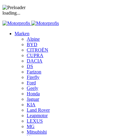
loading...
Marken
Alpine
BYD
CITROËN
CUPRA
DACIA
DS
Farizon
Firefly
Ford
Geely
Honda
Jaguar
KIA
Land Rover
Leapmotor
LEXUS
MG
Mitsubishi