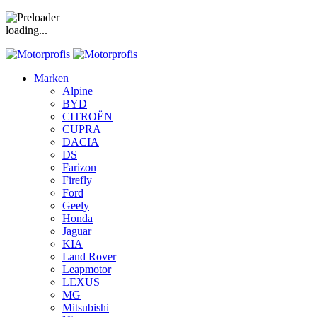
loading...
Marken
Alpine
BYD
CITROËN
CUPRA
DACIA
DS
Farizon
Firefly
Ford
Geely
Honda
Jaguar
KIA
Land Rover
Leapmotor
LEXUS
MG
Mitsubishi