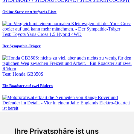
STLA BRAIN / STLA AUTODRIVE / STLA SMARTCOCKPIT
Online-Store statt Aufpreis-Liste
Test: Toyota Yaris Cross 1.5 Hybrid 4WD
Der Sympathie-Träger
Test: Honda GB350S
Ein Roadster auf zwei Rädern
Fabian Steiner
Ihre Privatsphäre ist uns
Vier in einem Jahr: Englands Elektro-Quartett ist bereit