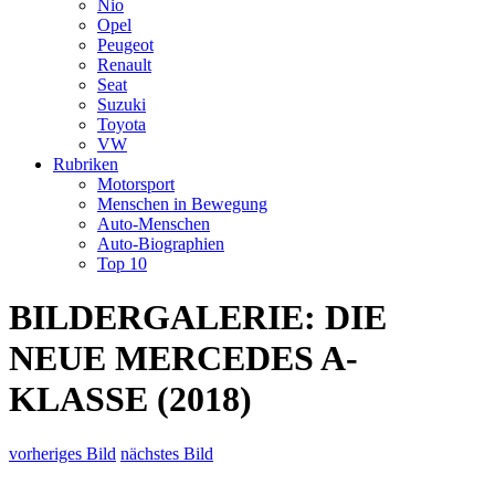
Nio
Opel
Peugeot
Renault
Seat
Suzuki
Toyota
VW
Rubriken
Motorsport
Menschen in Bewegung
Auto-Menschen
Auto-Biographien
Top 10
BILDERGALERIE: DIE
NEUE MERCEDES A-
KLASSE (2018)
vorheriges Bild
nächstes Bild