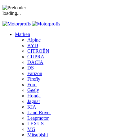
loading...
Marken
Alpine
BYD
CITROËN
CUPRA
DACIA
DS
Farizon
Firefly
Ford
Geely
Honda
Jaguar
KIA
Land Rover
Leapmotor
LEXUS
MG
Mitsubishi