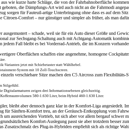
rän aus wie kurze harte Schläge, die von der Fahrbahnoberfläche kom
cht geboten, die Dämpfungs-Art wird auch nicht an die Fahrmodi angep
zug sorgen für Fauteuil-artige Unterbringung ohne dass es auf dem Si
Citroen-Comfort – nur günstiger und simpler als früher, als man dafür
r ausgemustert – schade, weil sie für ein Auto dieser Größe und Gewi
tional zur Sechsgang-Schaltung auch mit Achtgang-Automatik kombinier
n jedem Fall bleibt es bei Vorderrad-Antrieb, die im Konzern vorhand
äre.
k-Varianten jetzt mit Schiebetaster statt Wählhebel.
fotainment-System mit 10 Zoll-Touchscreen.
m Stilgefühl.
ie Digitalarmaturen zeigen drei Informationsebenen gleichzeitig.
Kofferraumvolumen 580-1.630 Liter, beim Hybrid 460-1.630 Liter.
ler, bleibt aber dennoch ganz klar in der Komfort-Liga angesiedelt. Im
ag für Sänften-Komfort treu, an der Geräusch-Entkopplung vom Fahrw
 um ausreichenden Vortrieb, tut sich aber vor allem bergauf schwer 
 grundsätzlichen Komfort-Auslegung passt sie aber trotzdem besser zu
 Zusatzschmalz des Plug-in-Hybriden empfiehlt sich als richtige Wahl 