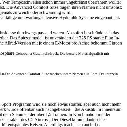
men. Wer Temposchwellen schon immer ungebremst überfahren wollte:
asst. Die Advanced Comfort-Sitze tragen ihren Namen nicht umsonst:
tz jemals zu weich oder schwammig wird.
 anfällige und wartungsintensive Hydraulik-Systeme eingebaut hat.
chtsklasse durchwegs passend waren. Ab sofort beschränkt sich das
bar. Das Spitzenmodell ist unverändert der 225 PS starke Plug In-
ene Allrad-Version mit je einem E-Motor pro Achse bekommt Citroen
Gehobener Gesamteindruck: Die bessere Materialqualität mit
Die Advanced Comfort-Sitze machen ihrem Namen alle Ehre. Drei einzeln
 Sport-Programm wird sie noch etwas straffer, aber auch nicht mehr
erk wurde offenbar auch nachgebessert – die Akustik im Innenraum
mit dem Stemmen der über 1,5 Tonnen. In Kombination mit der
m Charakter des C5 Aircross. Der Diesel kommt dank seines
für entspanntes Reisen. Allerdings macht sich auch das