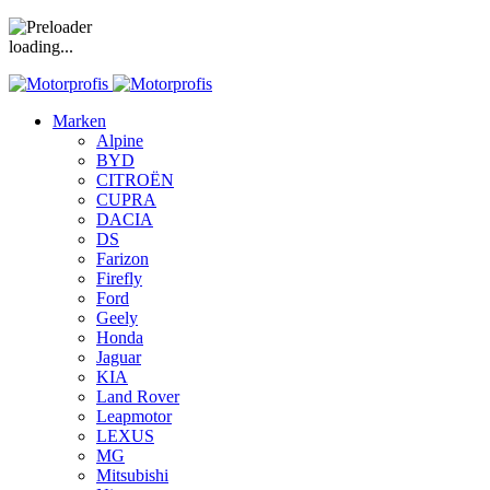
loading...
Marken
Alpine
BYD
CITROËN
CUPRA
DACIA
DS
Farizon
Firefly
Ford
Geely
Honda
Jaguar
KIA
Land Rover
Leapmotor
LEXUS
MG
Mitsubishi