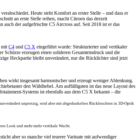
erabschiedet. Heute steht Komfort an erster Stelle – und dass er
hnitt an erste Stelle reihen, macht Citroen das derzeit
auch der aufgefrischte C5 Aircross auf. Seit 2018 ist er das
s mit
C4
und
C5 X
eingeführt wurde: Strukturierter und vertikaler
 der Schürze erzeugen einen solideren Gesamteindruck und die
e Heckpartie bleibt unverändert, nur die Rücklichter sind jetzt
lächen wirkt insgesamt harmonischer und erzeugt weniger Ablenkung.
chiebetaster den Wählhebel. Am auffälligsten ist das neue Layout des
Infotainment-Systems ist ebenfalls aus dem C5 X bekannt – die
 unverändert unprotzig, wird aber mit abgedunkelten Rückleuchten in 3D-Optik
eren Look und mehr mehr vertikale Wucht.
sticht aber so manche viel teurere Varinate mit aufwendiger