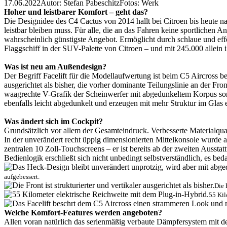
17.06.2022
Autor: Stefan Pabeschitz
Fotos: Werk
Hoher und leistbarer Komfort – geht das?
Die Designidee des C4 Cactus von 2014 hallt bei Citroen bis heute na
leistbar bleiben muss. Für alle, die an das Fahren keine sportlichen A
wahrscheinlich günstigste Angebot. Ermöglicht durch schlaue und effe
Flaggschiff in der SUV-Palette von Citroen – und mit 245.000 allein 
Was ist neu am Außendesign?
Der Begriff Facelift für die Modellaufwertung ist beim C5 Aircross be
ausgerichtet als bisher, die vorher dominante Teilungslinie an der F
waagrechte V-Grafik der Scheinwerfer mit abgedunkeltem Korpus sorgt
ebenfalls leicht abgedunkelt und erzeugen mit mehr Struktur im Glas
Was ändert sich im Cockpit?
Grundsätzlich vor allem der Gesamteindruck. Verbesserte Materialqua
In der unverändert recht üppig dimensionierten Mittelkonsole wurde a
zentralen 10 Zoll-Touchscreens – er ist bereits ab der zweiten Ausst
Bedienlogik erschließt sich nicht unbedingt selbstverständlich, es bed
aufgebessert.
Die 
55 Kil
Welche Komfort-Features werden angeboten?
Allen voran natürlich das serienmäßig verbaute Dämpfersystem mit den