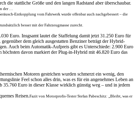
ch die stattliche Größe und den langen Radstand aber überschaubar.
an der …
eräusch-Entkopplung vom Fahrwerk wurde offenbar auch nachgebessert – die
ndsätzlich besser mit der Fahrzeugmasse zurecht.
0 Euro. Insgsamt lautet die Staffelung damit jetzt 31.250 Euro für
 gegenüber dem gleich ausgestatten Benziner beträgt der Hybrid-
tigen. Auch beim Automatik-Aufpreis gibt es Unterschiede: 2.900 Euro
 im höchsten davon markiert der Plug-in-Hybrid mit 46.820 Euro das
n thermischen Motoren gestrichen wurden schmerzt ein wenig, den
tungslinie Feel schon alles drin, was es für ein angenehmes Leben an
 35.760 Euro in dieser Klasse wirklich günstig weg – und in jedem
Fazit von Motorprofis-Tester Stefan Pabeschitz: „Bleibt, was er