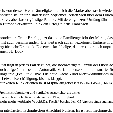
ch, von dessen Hemdsärmeligkeit hat sich die Marke aber rasch wieder v
nsprüche stellen und statt dessen bequemes Reisen weit über dem Durchsc
ktive, aber kostengünstige Patente. Mit deren ganzem Umfang fährt nun 
in Europa verkauften Stück ein Erfolg für die Franzosen.
sonders treffend: Er trägt jetzt das neue Familiengesicht der Marke, da
ront ist auch verschwunden. Die weit nach außen gezogenen Einlässe in
 für mehr Dramatik. Die etwas knubbelige, dadurch aber auch unprotzig
 einen 3D-Look.
lität trägt in jedem Fall dazu bei, die hochwertigere Textur der Oberf
uch aufgeräumt, bei den Automatik-Varianten ersetzt nun ein smarter S
attungslinie „Feel“ inklusive. Die neue Kachel- und Menü-Struktur des 
arf etwas Beschäftigung, bis das klappt.
Das Heck-Design bleibt
Front ist strukturierter und vertikaler ausgerichtet als bisher.
ometer elektrische Reichweite mit dem Plug-in-Hybrid.
Das Facelift beschrt dem C5 Aircross einen stramm
 integrierten hydraulischen Anschlag-Puffern. Es ist rein mechanisch, 