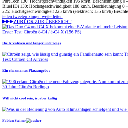
PureTech 130: Höchstgeschwindigkeit 195 km/h, Beschleunigung 0 
BlueHDi 130: Höchstgeschwindigkeit 188 km/h, Beschleunigung 0 –
225: Höchstgeschwindigkeit 225 km/h (elektrisch: 135 km/h) Besch
teilen
tweeten
xingen
weiterleiten
ZURÜCK
ZUR ÜBERSICHT
Erster Test: Citroën ë-C4 / ë-C4 X (156 PS)
Die Kreativen sind länger unterwegs
Test: Citroën C3 Aircross
Ein charmantes Platzangebot
30 Jahre Citroën Berlingo
Will nicht cool sein, ist aber kultig
Fabian Steiner