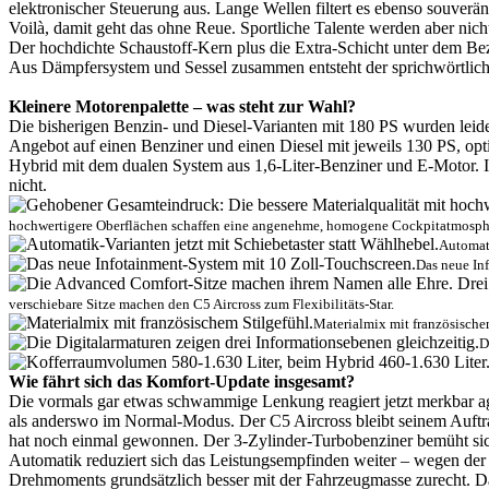
elektronischer Steuerung aus. Lange Wellen filtert es ebenso souve
Voilà, damit geht das ohne Reue. Sportliche Talente werden aber ni
Der hochdichte Schaustoff-Kern plus die Extra-Schicht unter dem Be
Aus Dämpfersystem und Sessel zusammen entsteht der sprichwörtliche 
Kleinere Motorenpalette – was steht zur Wahl?
Die bisherigen Benzin- und Diesel-Varianten mit 180 PS wurden leide
Angebot auf einen Benziner und einen Diesel mit jeweils 130 PS, op
Hybrid mit dem dualen System aus 1,6-Liter-Benziner und E-Motor. I
nicht.
hochwertigere Oberflächen schaffen eine angenehme, homogene Cockpitatmosph
Automati
Das neue In
verschiebare Sitze machen den C5 Aircross zum Flexibilitäts-Star.
Materialmix mit französische
D
Wie fährt sich das Komfort-Update insgesamt?
Die vormals gar etwas schwammige Lenkung reagiert jetzt merkbar agi
als anderswo im Normal-Modus. Der C5 Aircross bleibt seinem Auftr
hat noch einmal gewonnen. Der 3-Zylinder-Turbobenziner bemüht sich
Automatik reduziert sich das Leistungsempfinden weiter – wegen der
Drehmoments grundsätzlich besser mit der Fahrzeugmasse zurecht. Das