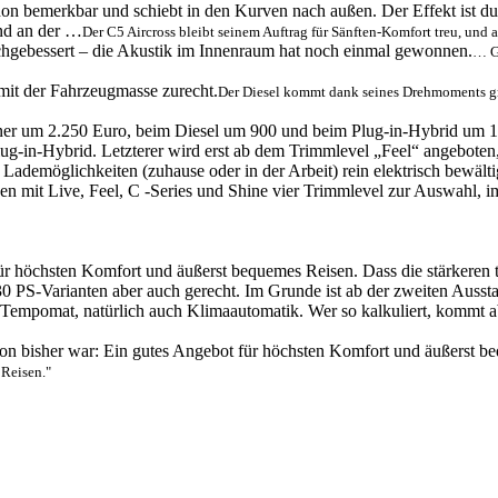
 bemerkbar und schiebt in den Kurven nach außen. Der Effekt ist dur
Der C5 Aircross bleibt seinem Auftrag für Sänften-Komfort treu, und 
… G
Der Diesel kommt dank seines Drehmoments gru
er um 2.250 Euro, beim Diesel um 900 und beim Plug-in-Hybrid um 1.03
ug-in-Hybrid. Letzterer wird erst ab dem Trimmlevel „Feel“ angeboten,
Lademöglichkeiten (zuhause oder in der Arbeit) rein elektrisch bewäl
tehen mit Live, Feel, C -Series und Shine vier Trimmlevel zur Auswahl,
 für höchsten Komfort und äußerst bequemes Reisen. Dass die stärkere
0 PS-Varianten aber auch gerecht. Im Grunde ist ab der zweiten Ausstat
Tempomat, natürlich auch Klimaautomatik. Wer so kalkuliert, kommt ab
 Reisen."