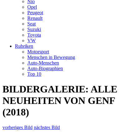
Nio
Opel
Peugeot
Renault
Seat
Suzuki
Toyota
VW
Rubriken
Motorsport
Menschen in Bewegung
Auto-Menschen
Auto-Biographien
Top 10
BILDERGALERIE: ALLE
NEUHEITEN VON GENF
(2018)
vorheriges Bild
nächstes Bild