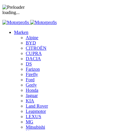
loading...
Marken
Alpine
BYD
CITROËN
CUPRA
DACIA
DS
Farizon
Firefly
Ford
Geely
Honda
Jaguar
KIA
Land Rover
Leapmotor
LEXUS
MG
Mitsubishi