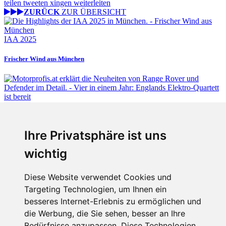
teilen
tweeten
xingen
weiterleiten
ZURÜCK
ZUR ÜBERSICHT
IAA 2025
Frischer Wind aus München
Fabian Steiner
Ihre Privatsphäre ist uns
Vier in einem Jahr: Englands Elektro-Quartett ist bereit
wichtig
Diese Website verwendet Cookies und
Targeting Technologien, um Ihnen ein
Fabian Steiner
besseres Internet-Erlebnis zu ermöglichen und
Auto heißt Auto: Wie man die Klimaanlage bedient (und wie nicht)
die Werbung, die Sie sehen, besser an Ihre
Bedürfnisse anzupassen. Diese Technologien