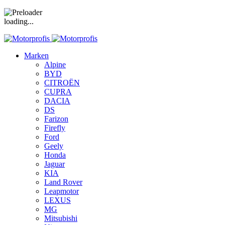
loading...
Marken
Alpine
BYD
CITROËN
CUPRA
DACIA
DS
Farizon
Firefly
Ford
Geely
Honda
Jaguar
KIA
Land Rover
Leapmotor
LEXUS
MG
Mitsubishi