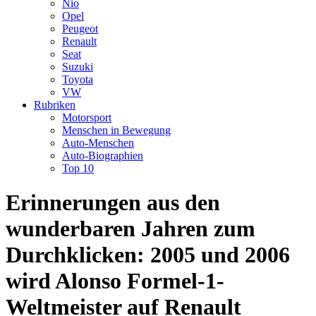
Nio
Opel
Peugeot
Renault
Seat
Suzuki
Toyota
VW
Rubriken
Motorsport
Menschen in Bewegung
Auto-Menschen
Auto-Biographien
Top 10
Erinnerungen aus den
wunderbaren Jahren zum
Durchklicken: 2005 und 2006
wird Alonso Formel-1-
Weltmeister auf Renault