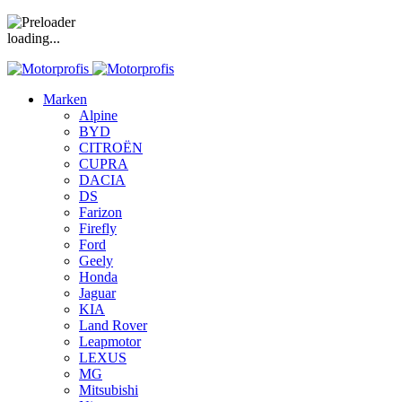
loading...
Marken
Alpine
BYD
CITROËN
CUPRA
DACIA
DS
Farizon
Firefly
Ford
Geely
Honda
Jaguar
KIA
Land Rover
Leapmotor
LEXUS
MG
Mitsubishi