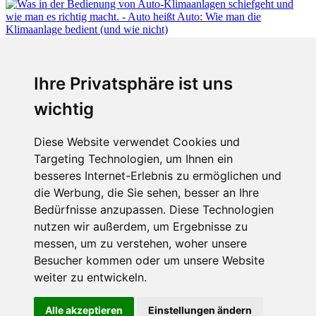
Fabian Steiner
Ihre Privatsphäre ist uns
Auto heißt Auto: Wie man die Klimaanlage bedient (und wie nicht)
wichtig
Diese Website verwendet Cookies und
Targeting Technologien, um Ihnen ein
Fabian Steiner
besseres Internet-Erlebnis zu ermöglichen und
Der großen Katzensprung mit dem Jaguar Type 01
die Werbung, die Sie sehen, besser an Ihre
Bedürfnisse anzupassen. Diese Technologien
nutzen wir außerdem, um Ergebnisse zu
messen, um zu verstehen, woher unsere
Menschen in Bewegung
Besucher kommen oder um unsere Website
weiter zu entwickeln.
Sophia Flörsch, Rennfahrerin
Alle akzeptieren
Einstellungen ändern