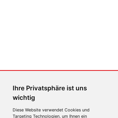
Auto heißt Auto: Wie man die
Klimaanlage bedient (und wie
nicht)
MENSCHEN IN BEWEGUNG
Sophia Flörsch, Rennfahrerin
Ihre Privatsphäre ist uns
wichtig
Diese Website verwendet Cookies und
Targeting Technologien, um Ihnen ein