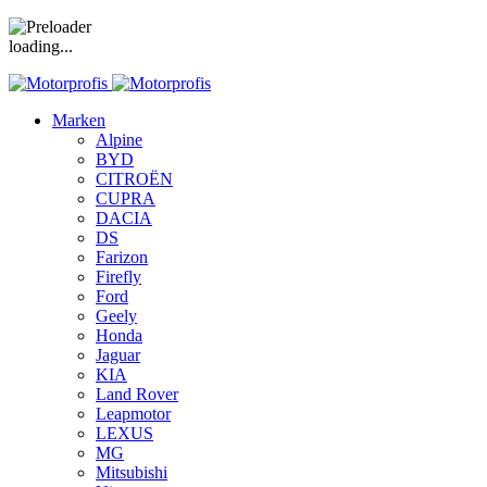
loading...
Marken
Alpine
BYD
CITROËN
CUPRA
DACIA
DS
Farizon
Firefly
Ford
Geely
Honda
Jaguar
KIA
Land Rover
Leapmotor
LEXUS
MG
Mitsubishi