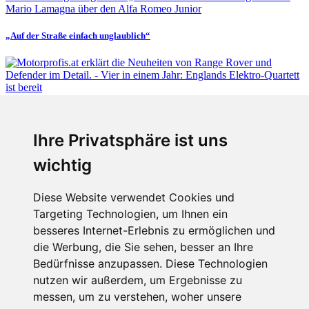
Mario Lamagna über den Alfa Romeo Junior
„Auf der Straße einfach unglaublich“
Fabian Steiner
Ihre Privatsphäre ist uns
Vier in einem Jahr: Englands Elektro-Quartett ist bereit
wichtig
Diese Website verwendet Cookies und
Targeting Technologien, um Ihnen ein
Fabian Steiner
besseres Internet-Erlebnis zu ermöglichen und
Auto heißt Auto: Wie man die Klimaanlage bedient (und wie nicht)
die Werbung, die Sie sehen, besser an Ihre
Bedürfnisse anzupassen. Diese Technologien
nutzen wir außerdem, um Ergebnisse zu
messen, um zu verstehen, woher unsere
Menschen in Bewegung